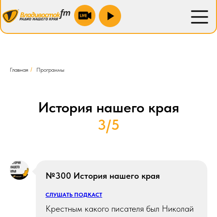
Находка 100.9 fm
Новожатково 103.5 fm
Преображение 88.1 fm
Главная
/
Программы
Спасск 106.2 fm
Уссурийск 104.4 fm
История нашего края
Зарубино 104.0 fm
3/5
Лесозаводск 90.0 fm
Партизанск 88.1 fm
№300 История нашего края
СЛУШАТЬ ПОДКАСТ
Крестным какого писателя был Николай