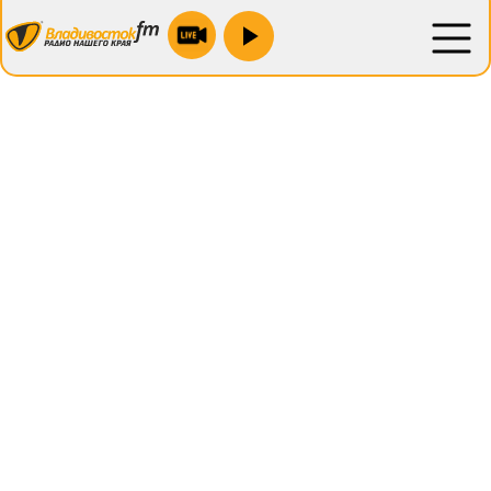
Находка 100.9 fm
Новожатково 103.5 fm
Преображение 88.1 fm
Спасск 106.2 fm
<
>
Уссурийск 104.4 fm
Зарубино 104.0 fm
Лесозаводск 90.0 fm
Партизанск 88.1 fm