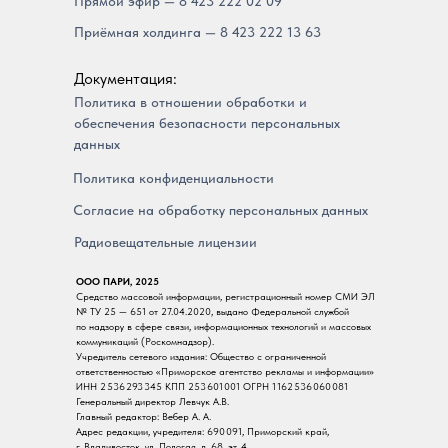
Прямой эфир — 8 423 222 02 09
Приёмная холдинга — 8 423 222 13 63
Документация:
Политика в отношении обработки и
обеспечения безопасности персональных
данных
Политика конфиденциальности
Согласие на обработку персональных данных
Радиовещательные лицензии
ООО ПАРИ, 2025
Средство массовой информации, регистрационный номер СМИ ЭЛ
№ ТУ 25 — 651 от 27.04.2020, выдано Федеральной службой
по надзору в сфере связи, информационных технологий и массовых
коммуникаций (Роскомнадзор).
Учредитель сетевого издания: Общество с ограниченной
ответственностью «Приморское агентство рекламы и информации»
ИНН 2 536 293 345 КПП 253 601 001 ОГРН 1 162 536 060 081
Генеральный директор Левчук А.В.
Главный редактор: Вебер А. А.
Адрес редакции, учредителя: 690 091, Приморский край,
г. Владивосток, ул. Пологая, д. 68, эт. 4