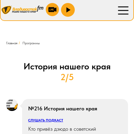
Находка 100.9 fm
Новожатково 103.5 fm
Преображение 88.1 fm
Главная
/
Программы
Спасск 106.2 fm
Уссурийск 104.4 fm
История нашего края
Зарубино 104.0 fm
2/5
Лесозаводск 90.0 fm
Партизанск 88.1 fm
№216 История нашего края
СЛУШАТЬ ПОДКАСТ
Кто привёз дзюдо в советский