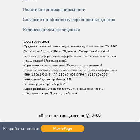
Политика конфиденциальности
Согласие на обработку персональных данных
Радиовещательные лицензии
ООО ПАРИ, 2025
Средство массовой информации, регистрационный номер СМИ ЭЛ
№ ТУ 25 — 651 от 27.04.2020, выдано Федеральной службой
по надзору в сфере связи, информационных технологий и массовых
коммуникаций (Роскомнадзор).
Учредитель сетевого издания: Общество с ограниченной
ответственностью «Приморское агентство рекламы и информации»
ИНН 2 536 293 345 КПП 253 601 001 ОГРН 1 162 536 060 081
Генеральный директор Левчук А.В.
Главный редактор: Вебер А. А.
Адрес редакции, учредителя: 690 091, Приморский край,
г. Владивосток, ул. Пологая, д. 68, эт. 4
«Все права защищены» ©. 2025
Разработка сайта:
MoviePage