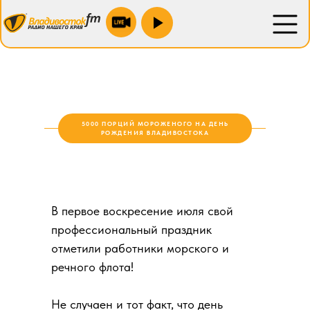
Находка 100.9 fm
Новожатково 103.5 fm
Преображение 88.1 fm
Спасск 106.2 fm
5000 ПОРЦИЙ МОРОЖЕНОГО НА ДЕНЬ
Уссурийск 104.4 fm
РОЖДЕНИЯ ВЛАДИВОСТОКА
Зарубино 104.0 fm
Лесозаводск 90.0 fm
В первое воскресение июля свой
Партизанск 88.1 fm
профессиональный праздник
отметили работники морского и
речного флота!
Не случаен и тот факт, что день