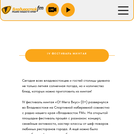
Находка 100.9 fm
Новожатково 103.5 fm
Преображение 88.1 fm
Спасск 106.2 fm
IV ФЕСТИВАЛЬ МИНТАЯ
Уссурийск 104.4 fm
Зарубино 104.0 fm
Лесозаводск 90.0 fm
Сегодня всех владивостокцев и гостей столицы удивила
не только летняя солнечная погода, но и количество
Партизанск 88.1 fm
блюд, которых можно приготовить из минтая!
IV фестиваль минтая «О! Мега Вкус» (0+) развернулся
во Владивостоке на Спортивной набережной совместно
с радио нашего края «Владивосток FM». На открытой
площадке фестиваль прошёл с размахом: концерт,
семейные активности, мастер-классы от шеф-поваров
любимых ресторанов города. А ещё можно было