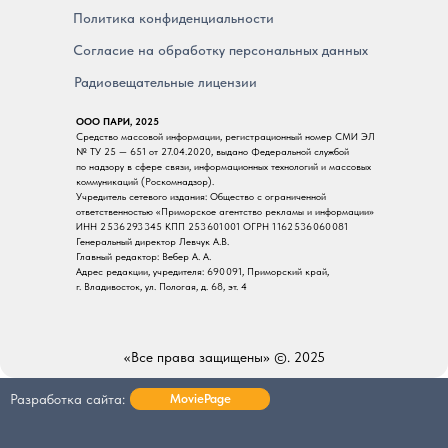
Политика конфиденциальности
Согласие на обработку персональных данных
Радиовещательные лицензии
ООО ПАРИ, 2025
Средство массовой информации, регистрационный номер СМИ ЭЛ
№ ТУ 25 — 651 от 27.04.2020, выдано Федеральной службой
по надзору в сфере связи, информационных технологий и массовых
коммуникаций (Роскомнадзор).
Учредитель сетевого издания: Общество с ограниченной
ответственностью «Приморское агентство рекламы и информации»
ИНН 2 536 293 345 КПП 253 601 001 ОГРН 1 162 536 060 081
Генеральный директор Левчук А.В.
Главный редактор: Вебер А. А.
Адрес редакции, учредителя: 690 091, Приморский край,
г. Владивосток, ул. Пологая, д. 68, эт. 4
«Все права защищены» ©. 2025
Разработка сайта:
MoviePage