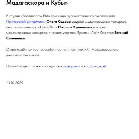
Мадагаскара и Кубы»
В студии «Владивосток FM» помощник художественного руководителя
Приморской филармонии
Ольга Седова
, лауреат международных конкурсов,
участница оркестра «ПримФил»
Наталья Кривицкая
и лауреат
международных конкурсов, пианист, участник Бриолин Лайт Окестра
Евгений
Семененко
.
О приглашённых гостях, особенностях и новинках XXII Международного
джазового фестиваля.
Полный подкаст можно послушать в
телеграм
или во
ВКонтакте
!
31.10.2025