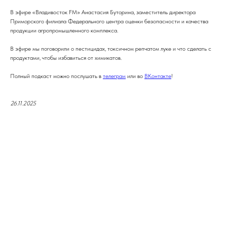
В эфире «Владивосток FM» Анастасия Буторина, заместитель директора
Приморского филиала Федерального центра оценки безопасности и качества
продукции агропромышленного комплекса.
В эфире мы поговорили о пестицидах, токсичном репчатом луке и что сделать с
продуктами, чтобы избавиться от химикатов.
Полный подкаст можно послушать в
телеграм
или во
ВКонтакте
!
26.11.2025