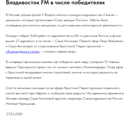
Владивосток FM в числе победителях
В Москве прошел финал V Всероссийского конкурса журналистов «Имя ей —
женщина», который организовал «Союз женщин России». Работы были
посвящены российским женщинам, их достижениям, волонтерской деятельности.
Конкурс собрал 1668 работ от журналистов из 80-ти регионов России, в финал
вышел 21 журналист, в их числе — Саша Антонова. Прямой эфир Лёши Вакуленко
и Саши Антоновой со спортсменкой Кристиной Пересторониной —
«Возрождение в горах»
— покорил сердца жюри.
В интервью героиня рассказала, как победила свой недуг, покорила 10 главных
вершин Приморского края и на тот момент мечтала о Килиманджаро. Тогда эфир
с Кристиной воодушевил многих слушателей, многие из которых решились на
перемены в своей жизни.
Спустя несколько месяцев после эфира Кристина Пересторонина позвонила с
самой высокой горы Африки и сообщила свою радость. На церемонии вручения в
Москве награду Саше Антоновой вручила секретарь Союза журналистов России
Наталья Чернышова.
27.03.2026