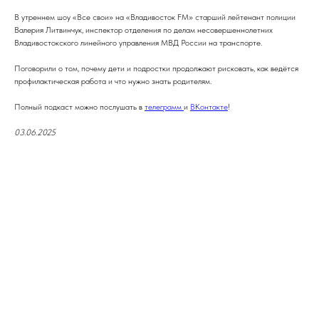
В утреннем шоу «Все свои» на «Владивосток FM» старший лейтенант полиции
Валерия Литвинчук, инспектор отделения по делам несовершеннолетних
Владивостокского линейного управления МВД России на транспорте.
Поговорили о том, почему дети и подростки продолжают рисковать, как ведётся
профилактическая работа и что нужно знать родителям.
Полный подкаст можно послушать в
телеграмм
и
ВКонтакте
!
03.06.2025