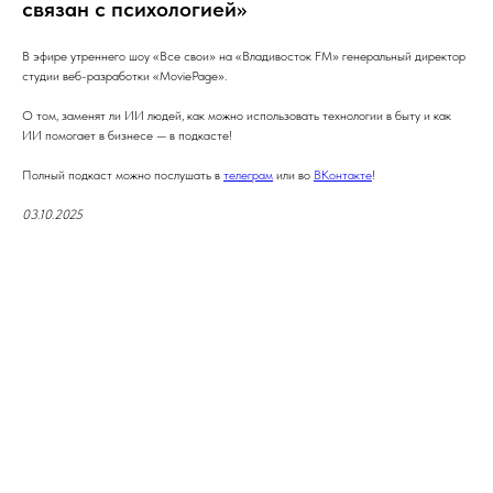
связан с психологией»
В эфире утреннего шоу «Все свои» на «Владивосток FM» генеральный директор
студии веб-разработки «MoviePage».
О том, заменят ли ИИ людей, как можно использовать технологии в быту и как
ИИ помогает в бизнесе — в подкасте!
Полный подкаст можно послушать в
телеграм
или во
ВКонтакте
!
03.10.2025