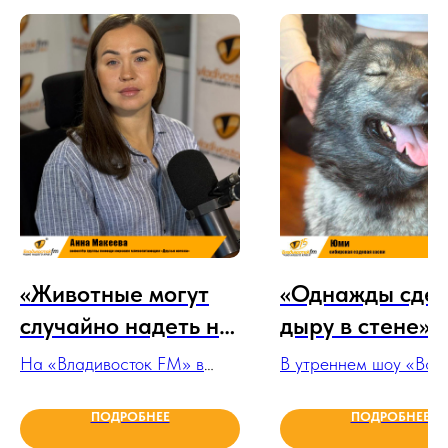
«Животные могут
«Однажды сде
случайно надеть на
дыру в стене»
себя мусор, но снять
На «Владивосток FM» в
В утреннем шоу «Все
его уже не могут»
студии побывала Анна
на «Владивосток FM»
Макеева, волонтёр группы
Президент федераци
ПОДРОБНЕЕ
ПОДРОБНЕЕ
помощи морским
ездового спорта